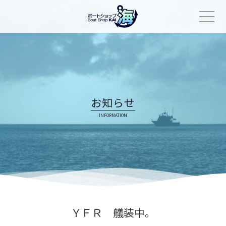
Skip
to
content
お知らせ
INFORMATION
ＹＦＲ 艤装中。