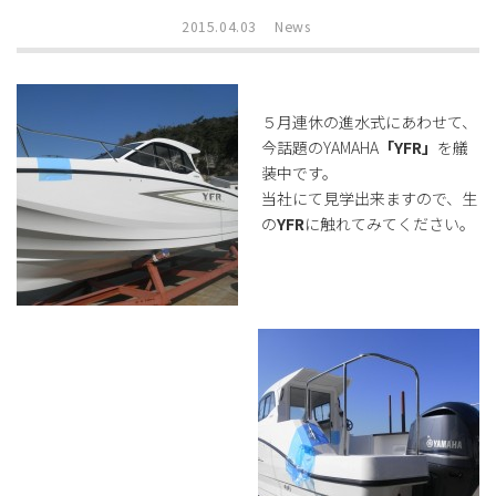
2015.04.03
News
５月連休の進水式にあわせて、
今話題のYAMAHA
「YFR」
を艤
装中です。
当社にて見学出来ますので、生
の
YFR
に触れてみてください。