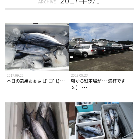
ARCHIVE
2017.09.26
2017.09.23
本日の釣果ぁぁぁ L(ﾟ□ﾟ L)･･･
朝から駐車場が･･･満杯です
∑(￣･･･