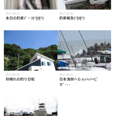
2017.09.22
2017.09.16
本日の釣果ﾃﾞ－ｽ(^|0|^)
釣果報告(^|0|^)
2017.09.09
2017.09.05
秋晴れの釣り日和
日本海側へＧｏε=ε=ﾍ(;ﾟ
∇ﾟ･･･