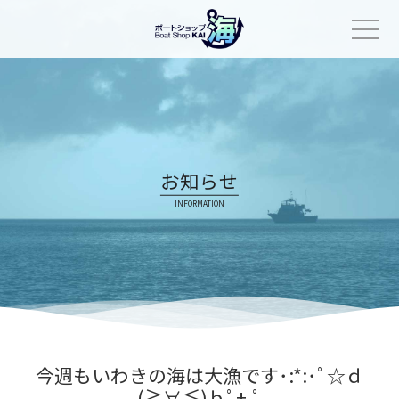
Skip
to
content
お知らせ
INFORMATION
今週もいわきの海は大漁です･:*:･ﾟ☆ｄ
(≧∀≦)ｂﾟ+.ﾟ