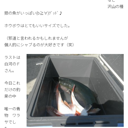
沢山の種
類の魚がいっぱい(b≧∀)ｸﾞｯﾄﾞ♪
ホウボウはとてもいいサイズでした。
（邪道と言われるかもしれませんが
個人的にシャブるのが大好きです（笑）
ラストは
白河のＦ
さん。
今日これ
だけの釣
果の中
唯一の青
物 ワラ
サでし