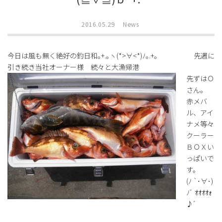
2016.05.29
News
今日は風も無く絶好の釣日和｡+.｡ヽ(*>∀<*)ﾉ｡.+｡ 先週に
引き続き当社オーナー様 続々と大漁帰港
先ずはＯ
さん。
赤メバ
ル、アイ
ナメ等々
クーラー
ＢＯＸい
っぱいで
す。
(ﾉ `･∀･)
ﾉﾞ ｵｵｵｵｫ
♪ﾞ