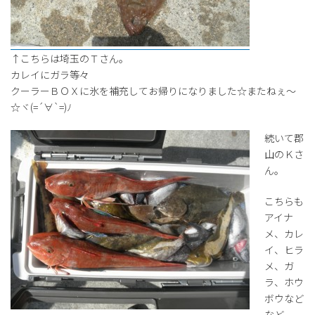
↑こちらは埼玉のＴさん。
カレイにガラ等々
クーラーＢＯＸに氷を補充してお帰りになりました☆またねぇ～
☆ヾ(=´∀`=)ﾉ
続いて郡
山のＫさ
ん。
こちらも
アイナ
メ、カレ
イ、ヒラ
メ、ガ
ラ、ホウ
ボウなど
など