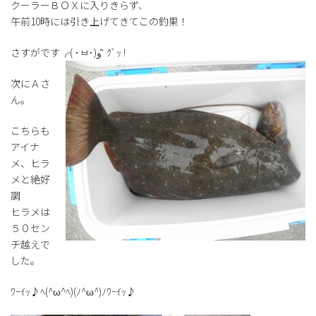
クーラーＢＯＸに入りきらず、
午前10時には引き上げてきてこの釣果！
さすがです╭( ･ㅂ･)و ̑̑ ｸﾞｯ !
次にＡさ
ん。
こちらも
アイナ
メ、ヒラ
メと絶好
調
ヒラメは
５０セン
チ越えで
した。
ﾜｰｲｯ♪ﾍ(^ω^ﾍ)(ﾉ^ω^)ﾉﾜｰｲｯ♪