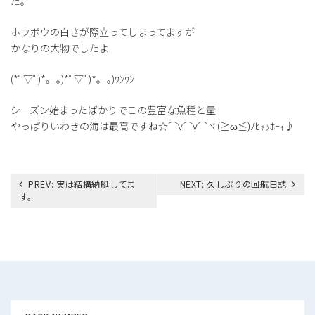
た。
ホウボウの白さが際立ってしまってますが
かなりの大物でしたよ
(*ﾟ▽ﾟ)*｡_｡)*ﾟ▽ﾟ)*｡_｡)ｳﾝｳﾝ
シーズン始まったばかりでこの豊富な魚種と量
やっぱりいわきの海は最高ですね☆⌒v⌒v⌒ヾ(≧ω≦)ﾉﾋｬｯﾎｰｨ♪
投
PREV:
実は結構納艇してま
NEXT:
久しぶりの回航日誌
稿
す。
ナ
ビ
ゲ
ー
シ
ョ
ン