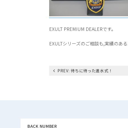
EXULT PREMIUM DEALERです。
EXULTシリーズのご相談も,実績の
投
PREV:
待ちに待った進水式！
稿
ナ
ビ
ゲ
ー
シ
ョ
ン
BACK NUMBER