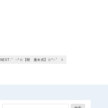
NEXT:
゜･:*☆【祝 進水式】☆*:･゜
検索