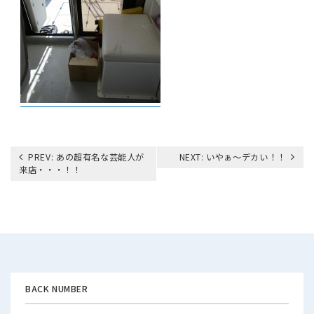
投
PREV:
あの超有名な芸能人が
NEXT:
いやぁ～デカい！！
稿
来店・・・！！
ナ
ビ
ゲ
ー
シ
ョ
ン
BACK NUMBER