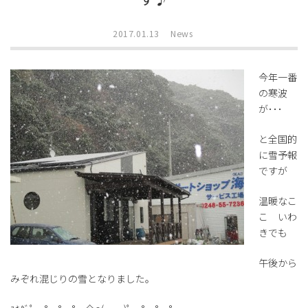
2017.01.13
News
今年一番
の寒波
が･･･
と全国的
に雪予報
ですが
温暖なこ
こ いわ
きでも
午後から
みぞれ混じりの雪となりました。