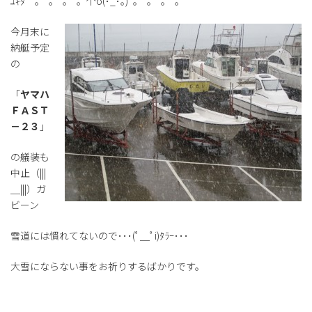
ﾕｷﾀﾞﾟ。°。°。°。个o(･_･｡)ﾟ。°。°。°。
今月末に
納艇予定
の
「
ヤマハ
ＦＡＳＴ
－２３
」
の艤装も
中止（|||
＿|||）ガ
ビーン
雪道には慣れてないので･･･(ﾟ＿ﾟi)ﾀﾗｰ･･･
大雪にならない事をお祈りするばかりです。