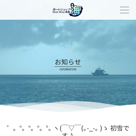
Skip
to
content
お知らせ
INFORMATION
゜。°。°。°。°｡ ヽ(￣▽￣(｡-_-｡ )ゝ 初雪で
す♪