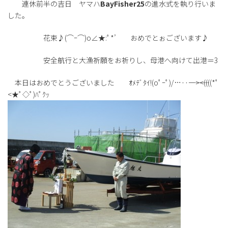
連休前半の吉日 ヤマハ
BayFisher25
の進水式を執り行いま
した。
花束♪(⌒ｰ⌒)o∠★:ﾟ*’ おめでとぉございます♪
安全航行と大漁祈願をお祈りし、母港へ向けて出港＝3
本日はおめでとうございました ｵﾒﾃﾞﾀｲ!(oﾟｰﾟ)/…‥――――><((((*ﾟ
<★ﾟ◇ﾟ)ﾊﾟｸｯ