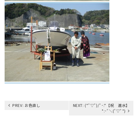
投
PREV:
お色直し
NEXT:
(*ﾟ▽ﾟ)/ﾟ･:*【祝 進水】
稿
*:･ﾟ＼(ﾟ▽ﾟ*)
ナ
ビ
ゲ
ー