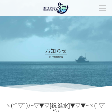
Skip
to
content
お知らせ
INFORMATION
ヽ(*ﾟ▽ﾟ)ﾉ~▽▼▽[祝 進水]▼▽▼~ヾ(ﾟ▽ﾟ
*)ﾉ