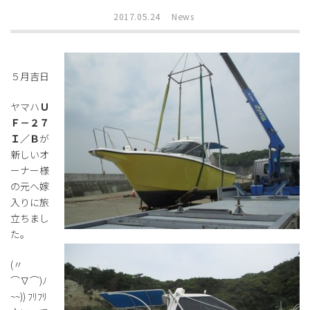
2017.05.24
News
５月吉日
ヤマハ
Ｕ
Ｆ－２７
Ｉ／Ｂ
が
新しいオ
ーナー様
の元へ嫁
入りに旅
立ちまし
た。
(〃
⌒∇⌒)ﾉ
~~)) ﾌﾘﾌﾘ