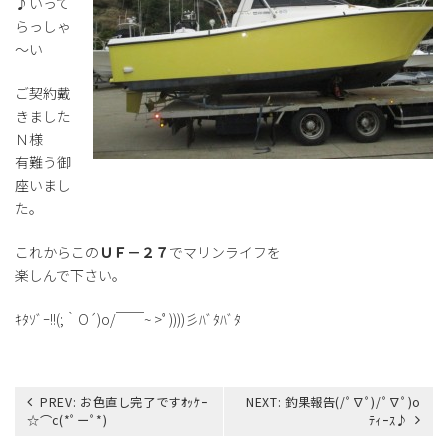
♪いって
らっしゃ
～い
ご契約戴
きました
Ｎ様
有難う御
座いまし
た。
これからこの
ＵＦ－２７
でマリンライフを
楽しんで下さい。
ｷﾀｿﾞｰ!!(;｀O´)o/￣￣~ >ﾟ))))彡ﾊﾞﾀﾊﾞﾀ
投
PREV:
お色直し完了ですｵｯｹｰ
NEXT:
釣果報告(/ﾟ∇ﾟ)/ﾟ∇ﾟ)o
稿
☆⌒c(*ﾟーﾟ*)
ﾃｨｰｽ♪
ナ