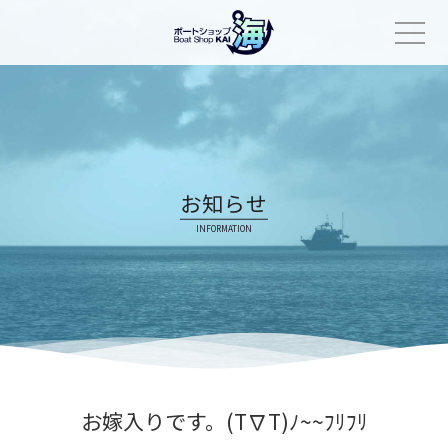
Skip
to
content
お知らせ
INFORMATION
お嫁入りです。(T∇T)ﾉ~~ﾌﾘﾌﾘ