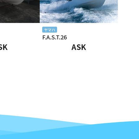
ヤマハ
F.A.S.T.26
SK
ASK