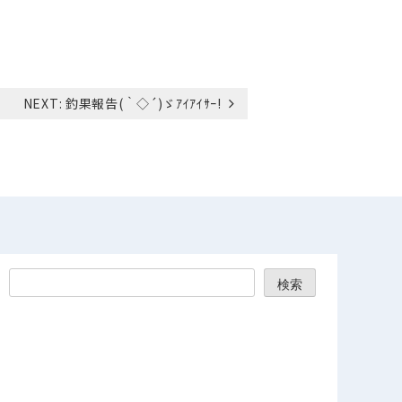
NEXT:
釣果報告(｀◇´)ゞｱｲｱｲｻｰ!
検索