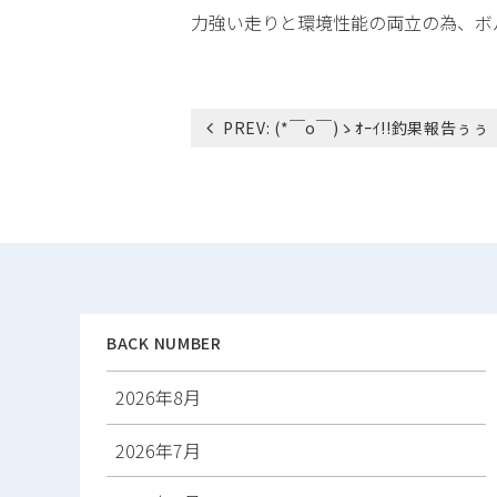
力強い走りと環境性能の両立の為、ボルボＩＰ
投
PREV:
(*￣o￣)ゝｵｰｲ!!釣果報告ぅぅ
稿
ナ
ビ
ゲ
ー
シ
ョ
ン
BACK NUMBER
2026年8月
2026年7月