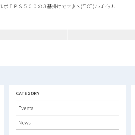
Ｓ５００の３基掛けです♪ヽ(*ﾟOﾟ)ﾉ ｽｺﾞｲｯ!!!
CATEGORY
Events
News