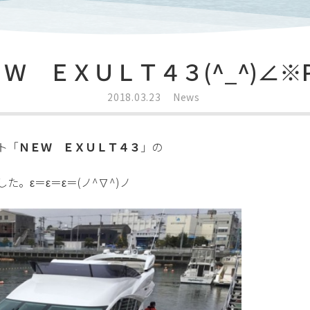
Ｗ ＥＸＵＬＴ４３(^_^)∠※P
2018.03.23
News
ト「
ＮＥＷ ＥＸＵＬＴ４３
」の
。ε＝ε＝ε＝(ノ^∇^)ノ