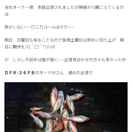
当社オーナー様 多数出港されましたが無線から聞こえてくるの
は
魚がいない･･･(T△T)コールばかり･･･
明日 日曜日も有ることなので皆様土曜日は早めに切り上げ 明
日に期待を八(＾□＾*) ﾀﾉﾑ!!
が しかし午前中は風が強く･･･出港見合わせの方々も多かった中
ＤＦＲ-３６ＦＢ
のオーナＭさん 遅めの出港で