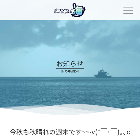
Skip
to
content
お知らせ
INFORMATION
今秋も秋晴れの週末です~~-v(*￣･￣)｡｡o