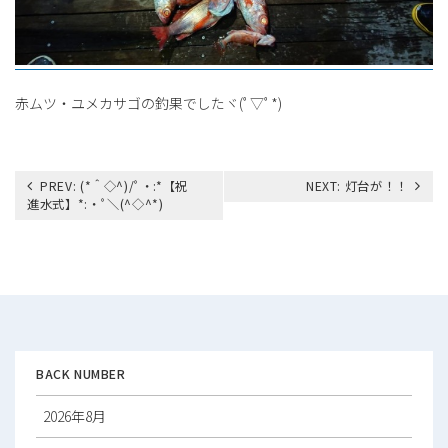
赤ムツ・ユメカサゴの釣果でしたヾ(ﾟ▽ﾟ*)
投
PREV:
(*＾◇^)/ﾟ・:*【祝
NEXT:
灯台が！！
稿
進水式】*:・ﾟ＼(^◇^*)
ナ
ビ
ゲ
ー
シ
ョ
ン
BACK NUMBER
2026年8月