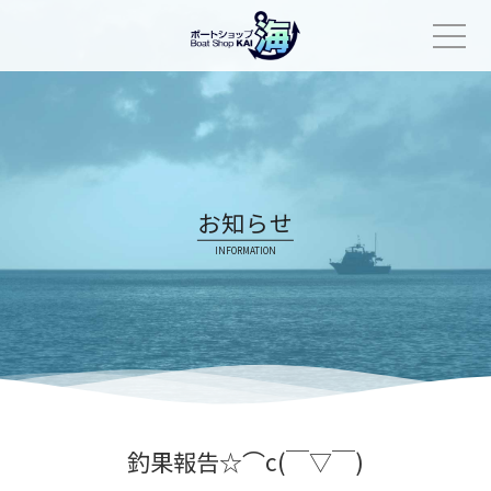
Skip
to
content
お知らせ
INFORMATION
釣果報告☆⌒c(￣▽￣)