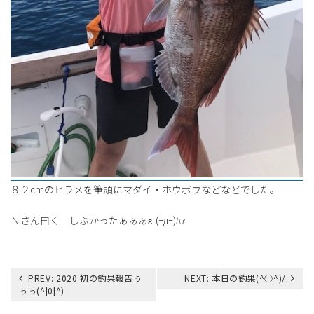
８２cmのヒラメを筆頭にマダイ・ホウボウなどなどでした。
Ｎさん曰く しぶかったぁぁぁε-(ｰдｰ)ﾊｧ
投
PREV:
2020 初の釣果報告ぅ
NEXT:
本日の釣果(^○^)/
稿
ぅぅ(^|0|^)
ナ