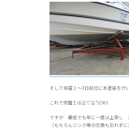
そして係留１～3日前位に本塗装を行
これで完璧∑d(≧▽≦*)OK!!
ですが 最低でも年に一度は上架し 
（もちろんジンク等の交換も忘れずに