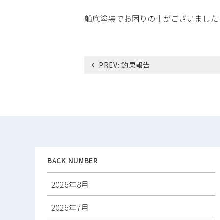
船底塗装でお困りの事がございましたら 
投
PREV:
釣果報告
稿
ナ
ビ
ゲ
ー
シ
ョ
ン
BACK NUMBER
2026年8月
2026年7月