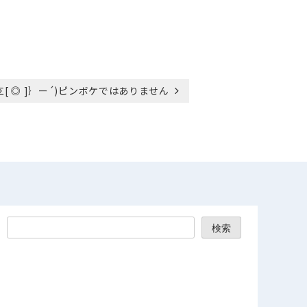
!!Σ[ ◎ ]｝ー´)ピンボケではありません
検索