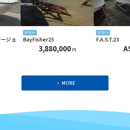
ヤマハ
ヤマハ
別バージョ
BayFisher25
F.A.S.T.23
3,880,000
A
円
MORE