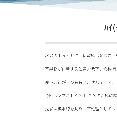
ﾊ
水温の上昇と共に 係留艇は船底に不
不純物が付着すると速力低下、燃料増
良いことが一つも有りません┐(￣ヘ
今回はヤマハＦＡＳＴ-２３の新艇に
先ずは喫水線を測り 下処理としてサ