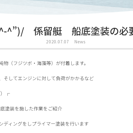
ｲ(^-^”)/ 係留艇 船底塗装の必
2020.07.07
News
純物（フジツボ・海藻等）が付着します。
、そしてエンジンに対して負荷がかかるなど
￣）┌
船底塗装を施した作業をご紹介
ンディングをしプライマー塗装を行います