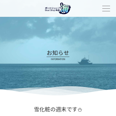
Skip
to
content
お知らせ
INFORMATION
雪化粧の週末です⛄