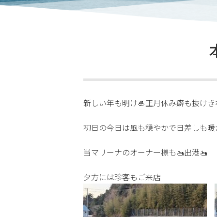
新しい年も明け🎍正月休み癖も抜けき
初日の今日は風も穏やかで日差しも暖
当マリーナのオーナー様も🚤出港🚤
夕方には珍客もご来店