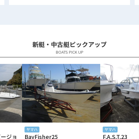
新艇・中古艇ピックアップ
BOATS PICK UP
ヤマハ
ヤマハ
別バージョ
BayFisher25
F.A.S.T.23