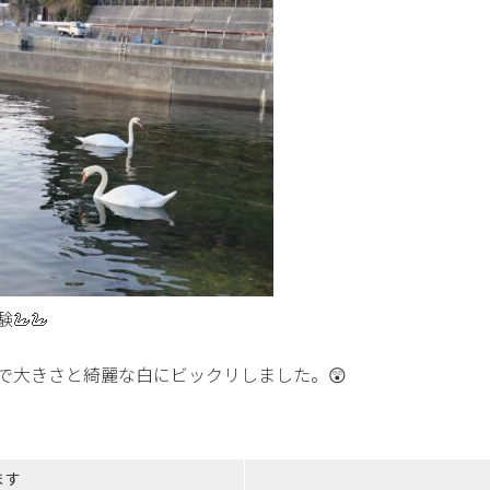
🦢🦢
で大きさと綺麗な白にビックリしました。😲
ます