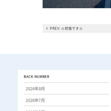
投
PREV:
⛄初雪です⛄
稿
ナ
ビ
ゲ
ー
シ
ョ
ン
BACK NUMBER
2026年8月
2026年7月