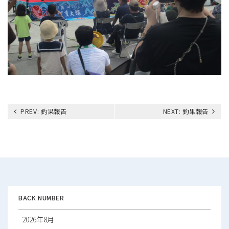
投
PREV:
釣果報告
NEXT:
釣果報告
稿
ナ
ビ
ゲ
ー
シ
ョ
ン
BACK NUMBER
2026年8月