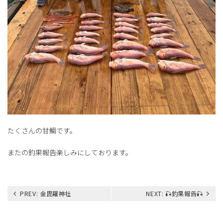
たくさんの甘鯛です。
またの釣果報告楽しみにしております。
投
PREV:
金毘羅神社
NEXT:
🎣釣果報告🎣
稿
ナ
ビ