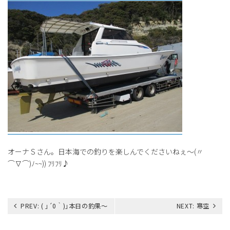
オーナＳさん。日本海での釣りを楽しんでくださいねぇ～(〃
⌒∇⌒)ﾉ~~)) ﾌﾘﾌﾘ♪
投
PREV:
( ｣´0｀)｣本日の釣果～
NEXT:
寒空
稿
ナ