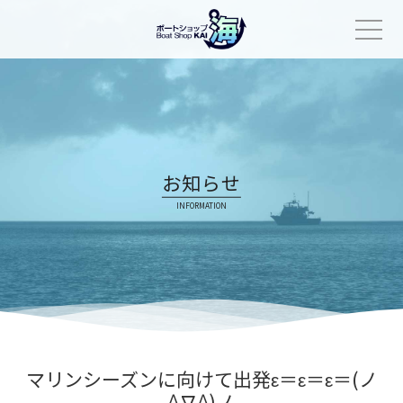
Skip
to
content
お知らせ
INFORMATION
マリンシーズンに向けて出発ε＝ε＝ε＝(ノ
^∇^)ノ