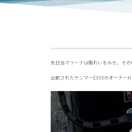
先日当マリーナは賑わいをみせ、その
出航されたヤンマーEX35のオーナーH