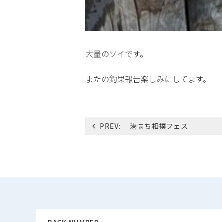
大量のソイです。
またの釣果報告楽しみにしてます。
投
PREV:
港まち相撲フェス
稿
ナ
ビ
ゲ
ー
シ
ョ
ン
BACK NUMBER