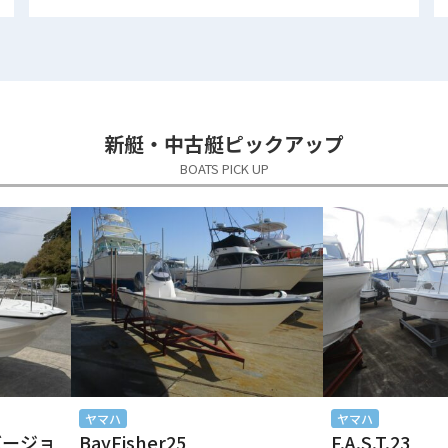
新艇・中古艇ピックアップ
BOATS PICK UP
ヤマハ
ヤマハ
別バージョ
BayFisher25
F.A.S.T.23